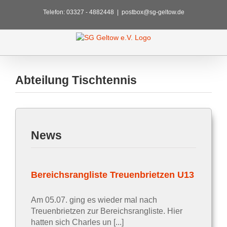
Zum
Telefon: 03327 - 4882448
|
postbox@sg-geltow.de
Inhalt
springen
Abteilung Tischtennis
News
U13
Bereichsrangliste Treuenbrietzen U13
Am 05.07. ging es wieder mal nach
Treuenbrietzen zur Bereichsrangliste. Hier
hatten sich Charles un [...]