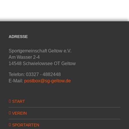
ADRESSE
Sportgemeinschaft Geltow e.V.
Am Wasser 2-4
14548 Schwielowsee OT Geltow
Telefon: 03327 - 4882448
E-Mail:
postbox@sg-geltow.de
START
VEREIN
SPORTARTEN