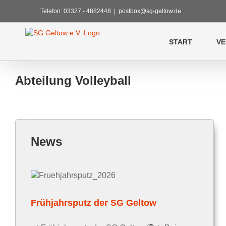
Zum
Telefon: 03327 - 4882448
|
postbox@sg-geltow.de
Inhalt
springen
START
VE
Abteilung Volleyball
News
Frühjahrsputz der SG Geltow