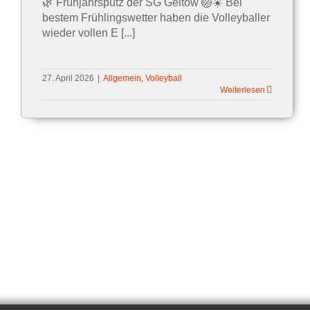
🌿 Frühjahrsputz der SG Geltow 🏐☀️ Bei
bestem Frühlingswetter haben die Volleyballer
wieder vollen E [...]
27. April 2026
|
Allgemein
,
Volleyball
Weiterlesen
1
2
Vor