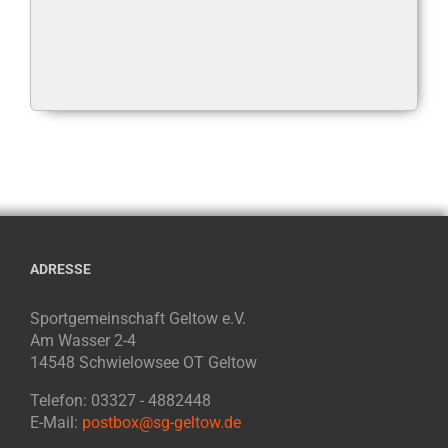
ADRESSE
Sportgemeinschaft Geltow e.V.
Am Wasser 2-4
14548 Schwielowsee OT Geltow
Telefon: 03327 - 4882448
E-Mail:
postbox@sg-geltow.de