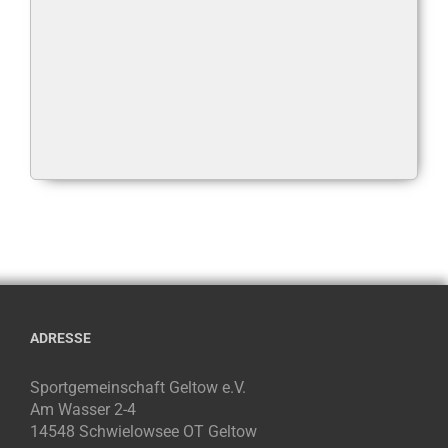
ADRESSE
Sportgemeinschaft Geltow e.V.
Am Wasser 2-4
14548 Schwielowsee OT Geltow