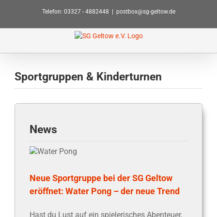
Zum
Telefon: 03327 - 4882448
|
postbox@sg-geltow.de
Inhalt
springen
Sportgruppen & Kinderturnen
News
fnet:
Neue Sportgruppe bei der SG Geltow
eröffnet: Water Pong – der neue Trend
Hast du Lust auf ein spielerisches Abenteuer,