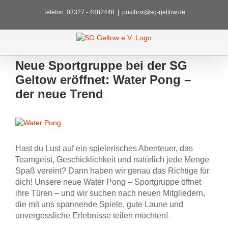
Zum
Telefon: 03327 - 4882448
|
postbox@sg-geltow.de
Inhalt
springen
Neue Sportgruppe bei der SG
Geltow eröffnet: Water Pong –
der neue Trend
Zeige
grösseres
Bild
Hast du Lust auf ein spielerisches Abenteuer, das
Teamgeist, Geschicklichkeit und natürlich jede Menge
Spaß vereint? Dann haben wir genau das Richtige für
dich! Unsere neue Water Pong – Sportgruppe öffnet
ihre Türen – und wir suchen nach neuen Mitgliedern,
die mit uns spannende Spiele, gute Laune und
unvergessliche Erlebnisse teilen möchten!