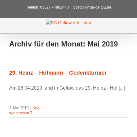
Zum
Telefon: 03327 - 4882448
|
postbox@sg-geltow.de
Inhalt
springen
Archiv für den Monat:
Mai 2019
29. Heinz – Hofmann – Gedenkturnier
Am 26.04.2019 fand in Geltow das 29. Heinz - Hof [...]
2. Mai 2019
|
Kegeln
Weiterlesen