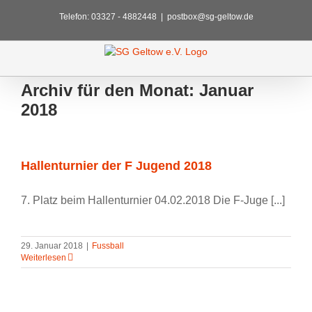
Zum
Telefon: 03327 - 4882448
|
postbox@sg-geltow.de
Inhalt
springen
Archiv für den Monat:
Januar
2018
Hallenturnier der F Jugend 2018
7. Platz beim Hallenturnier 04.02.2018 Die F-Juge [...]
29. Januar 2018
|
Fussball
Weiterlesen