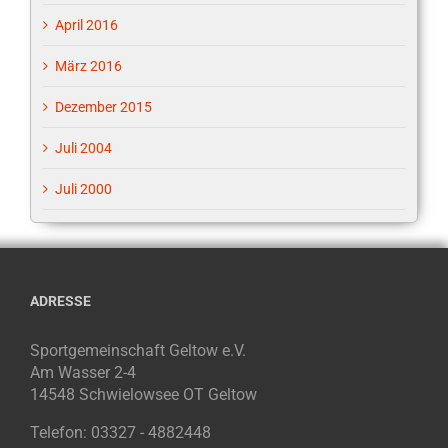
April 2016
März 2016
Dezember 2015
Juli 2004
Juli 2000
ADRESSE
Sportgemeinschaft Geltow e.V.
Am Wasser 2-4
14548 Schwielowsee OT Geltow
Telefon: 03327 - 4882448