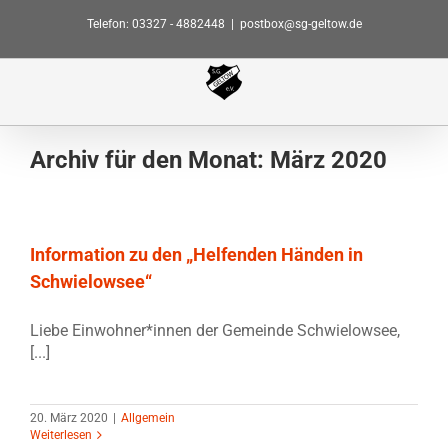
Zum
Telefon: 03327 - 4882448
|
postbox@sg-geltow.de
Inhalt
springen
Archiv für den Monat:
März 2020
Information zu den „Helfenden Händen in
Schwielowsee“
Liebe Einwohner*innen der Gemeinde Schwielowsee,
[...]
20. März 2020
|
Allgemein
Weiterlesen