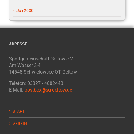
Juli 2000
ADRESSE
Sportgemeinschaft Geltow e.V.
Am Wasser 2-4
14548 Schwielowsee OT Geltow
Telefon: 03327 - 4882448
E-Mail:
postbox@sg-geltow.de
START
VEREIN