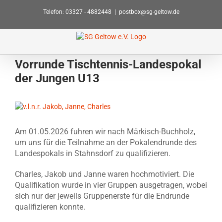
Zum
Telefon: 03327 - 4882448
|
postbox@sg-geltow.de
Inhalt
springen
Vorrunde Tischtennis-Landespokal
der Jungen U13
Zeige
grösseres
Bild
Am 01.05.2026 fuhren wir nach Märkisch-Buchholz,
um uns für die Teilnahme an der Pokalendrunde des
Landespokals in Stahnsdorf zu qualifizieren.
Charles, Jakob und Janne waren hochmotiviert. Die
Qualifikation wurde in vier Gruppen ausgetragen, wobei
sich nur der jeweils Gruppenerste für die Endrunde
qualifizieren konnte.