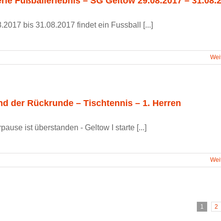
rle Fußballerlebnis – SG Geltow 29.08.2017 – 31.08.
2017 bis 31.08.2017 findet ein Fussball [...]
Wei
ind der Rückrunde – Tischtennis – 1. Herren
pause ist überstanden - Geltow I starte [...]
Wei
1
2