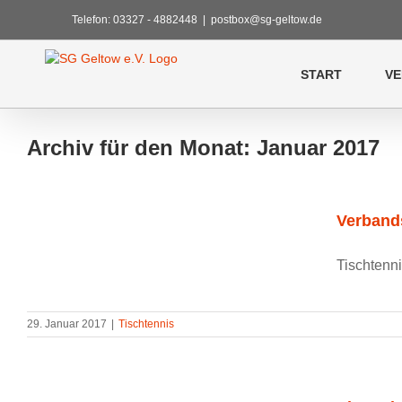
Zum
Telefon: 03327 - 4882448
|
postbox@sg-geltow.de
Inhalt
springen
START
VE
Archiv für den Monat:
Januar 2017
Verbands
Tischtenni
29. Januar 2017
|
Tischtennis