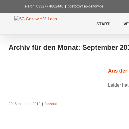
Zum
Telefon: 03327 - 4882448
|
postbox@sg-geltow.de
Inhalt
springen
START
VE
Archiv für den Monat:
September 20
Aus der
Leider hat
30. September 2019
|
Fussball