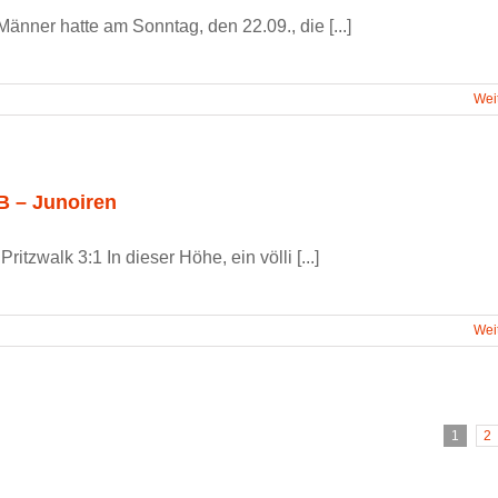
änner hatte am Sonntag, den 22.09., die [...]
Wei
B – Junoiren
ritzwalk 3:1 In dieser Höhe, ein völli [...]
Wei
1
2