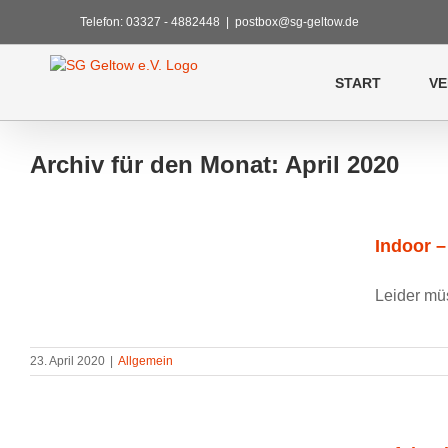
Zum
Telefon: 03327 - 4882448
|
postbox@sg-geltow.de
Inhalt
springen
START
VE
Archiv für den Monat:
April 2020
Indoor –
Leider müs
23. April 2020
|
Allgemein