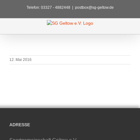
Zum
Telefon: 03327 - 4882448
|
postbox@sg-geltow.de
Inhalt
springen
12. Mai 2016
ADRESSE