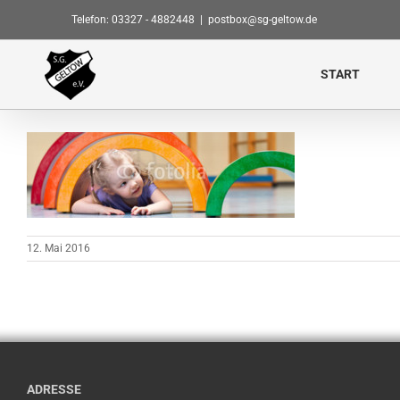
Zum
Telefon: 03327 - 4882448
|
postbox@sg-geltow.de
Inhalt
springen
START
12. Mai 2016
ADRESSE