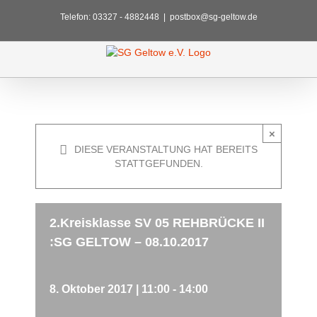
Zum
Telefon: 03327 - 4882448
|
postbox@sg-geltow.de
Inhalt
springen
×
DIESE VERANSTALTUNG HAT BEREITS
STATTGEFUNDEN.
2.Kreisklasse SV 05 REHBRÜCKE II
:SG GELTOW – 08.10.2017
8. Oktober 2017 | 11:00
-
14:00