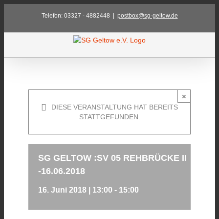
Zum
Telefon: 03327 - 4882448
|
postbox@sg-geltow.de
Inhalt
springen
×
DIESE VERANSTALTUNG HAT BEREITS
STATTGEFUNDEN.
SG GELTOW :SV 05 REHBRÜCKE II
-16.06.2018
16. Juni 2018 | 13:00
-
15:00