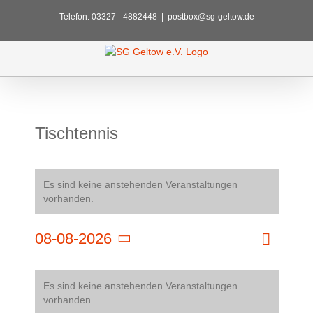
Zum
Telefon: 03327 - 4882448
|
postbox@sg-geltow.de
Inhalt
springen
Tischtennis
Es sind keine anstehenden Veranstaltungen
vorhanden.
Veransta
08-08-2026
Monat
Ansicht
Ansichte
Datum
Navigati
Navigat
Kalender
wählen.
Es sind keine anstehenden Veranstaltungen
von
vorhanden.