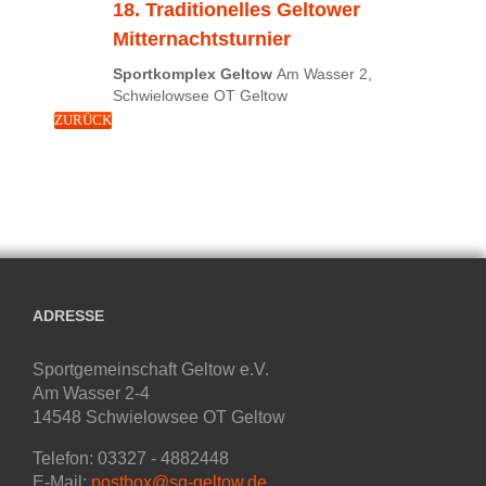
18. Traditionelles Geltower
Mitternachtsturnier
Sportkomplex Geltow
Am Wasser 2,
Schwielowsee OT Geltow
ZURÜCK
ADRESSE
Sportgemeinschaft Geltow e.V.
Am Wasser 2-4
14548 Schwielowsee OT Geltow
Telefon: 03327 - 4882448
E-Mail:
postbox@sg-geltow.de