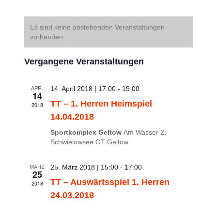
Ansicht
Ansichte
Datum
Navigati
Navigat
Kalender
wählen.
Es sind keine anstehenden Veranstaltungen
von
vorhanden.
Veranstaltungen
Vergangene Veranstaltungen
APR.
14. April 2018 | 17:00
-
19:00
14
TT – 1. Herren Heimspiel
2018
14.04.2018
Sportkomplex Geltow
Am Wasser 2,
Schwielowsee OT Geltow
MÄRZ
25. März 2018 | 15:00
-
17:00
25
TT – Auswärtsspiel 1. Herren
2018
24.03.2018