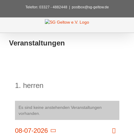
Zum
Telefon: 03327 - 4882448
|
postbox@sg-geltow.de
Inhalt
springen
Veranstaltungen
1. herren
Es sind keine anstehenden Veranstaltungen
vorhanden.
Veransta
08-07-2026
Monat