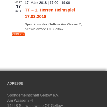
MÄRZ
17. März 2018 | 17:00
-
19:00
17
TT – 1. Herren Heimspiel
2018
17.03.2018
Sportkomplex Geltow
Am Wasser 2,
Schwielowsee OT Geltow
ZURÜCK
ADRESSE
Sportgemeinschaft Geltow e.V.
Am Wasser 2-4
14548 Schwielowsee OT Geltow