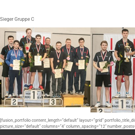
Sieger Gruppe C
[fusion_portfolio content_length=”default” layout=”grid” portfolio_title_
picture_size=”default” columns=”4″ column_spacing=”12″ number_posts=”