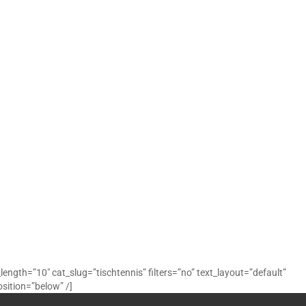
_length=”10″ cat_slug=”tischtennis” filters=”no” text_layout=”default”
sition=”below” /]