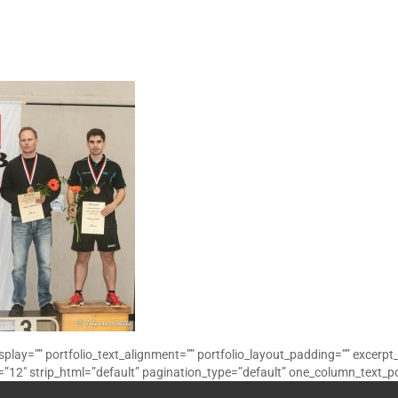
display=”” portfolio_text_alignment=”” portfolio_layout_padding=”” excerpt
12″ strip_html=”default” pagination_type=”default” one_column_text_po