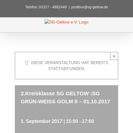
Zum
Telefon: 03327 - 4882448
|
postbox@sg-geltow.de
Inhalt
springen
×
DIESE VERANSTALTUNG HAT BEREITS
STATTGEFUNDEN.
2.Kreisklasse SG GELTOW :SG
GRÜN-WEISS GOLM II – 01.10.2017
1. September 2017 | 15:00
-
17:00