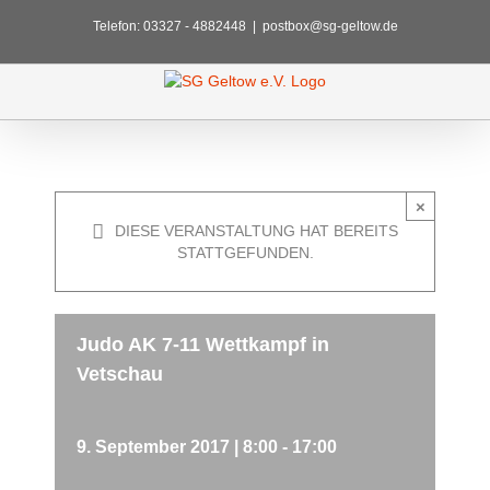
Zum
Telefon: 03327 - 4882448
|
postbox@sg-geltow.de
Inhalt
springen
×
DIESE VERANSTALTUNG HAT BEREITS
STATTGEFUNDEN.
Judo AK 7-11 Wettkampf in
Vetschau
9. September 2017 | 8:00
-
17:00