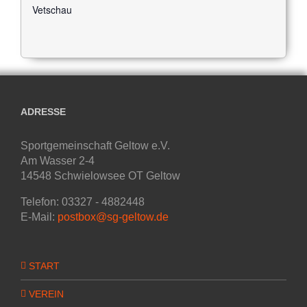
Vetschau
ADRESSE
Sportgemeinschaft Geltow e.V.
Am Wasser 2-4
14548 Schwielowsee OT Geltow
Telefon: 03327 - 4882448
E-Mail:
postbox@sg-geltow.de
START
VEREIN