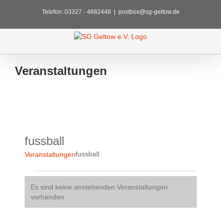
Zum
Telefon: 03327 - 4882448
|
postbox@sg-geltow.de
Inhalt
springen
Veranstaltungen
fussball
fussball
Veranstaltungen
Veranstaltungen
Es sind keine anstehenden Veranstaltungen
Hinweis
vorhanden.
Veransta