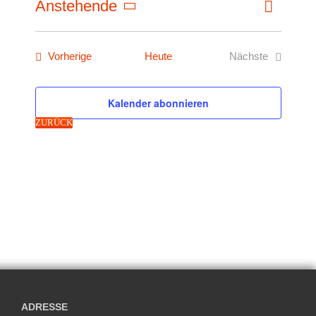
Anstehende
Liste
Ansicht
Ansichte
Datum
Navigati
Navigat
wählen.
Veranstaltungen
Vorherige
Heute
Nächste
Veranstaltung
Kalender abonnieren
ZURÜCK
ADRESSE