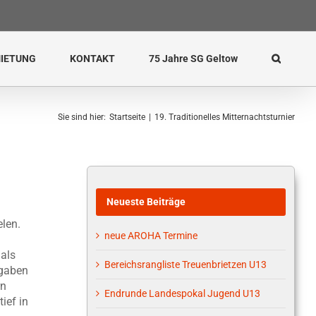
IETUNG
KONTAKT
75 Jahre SG Geltow
Sie sind hier
:
Startseite
|
19. Traditionelles Mitternachtsturnier
Neueste Beiträge
elen.
neue AROHA Termine
 als
Bereichsrangliste Treuenbrietzen U13
fgaben
rn
Endrunde Landespokal Jugend U13
ief in