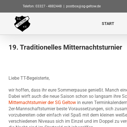
Zum
Telefon: 03327 - 4882448
|
postbox@sg-geltow.de
Inhalt
springen
START
19. Traditionelles Mitternachtsturnier
Zeige
grösseres
Liebe TT-Begeisterte,
Bild
wir hoffen, dass ihr eure Sommerpause genießt. Manch einer
Dabei wirft auch die neue Saison schon so langsam ihre Sc
Mitternachtsturnier der SG Geltow
in euren Terminkalendern 
2er-Mannschaftsturnier beste Voraussetzungen, sich zu
vorzubereiten oder einfach viel Spaß mit dem kleinen weiße
verschiedenen Niveaus sich im Einzel und im Doppel zu vergl