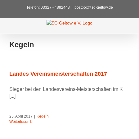
Zum
Telefon: 03327 - 4882448
|
postbox@sg-geltow.de
Inhalt
springen
Kegeln
Landes Vereinsmeisterschaften 2017
Sieger bei den Landesvereins-Meisterschaften im K
[...]
25. April 2017
|
Kegeln
Weiterlesen