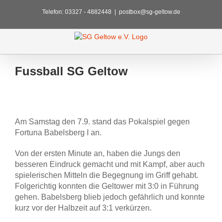
Zum
Telefon: 03327 - 4882448
|
postbox@sg-geltow.de
Inhalt
springen
Fussball SG Geltow
Zeige
grösseres
Am Samstag den 7.9. stand das Pokalspiel gegen
Bild
Fortuna Babelsberg I an.
Von der ersten Minute an, haben die Jungs den
besseren Eindruck gemacht und mit Kampf, aber auch
spielerischen Mitteln die Begegnung im Griff gehabt.
Folgerichtig konnten die Geltower mit 3:0 in Führung
gehen. Babelsberg blieb jedoch gefährlich und konnte
kurz vor der Halbzeit auf 3:1 verkürzen.