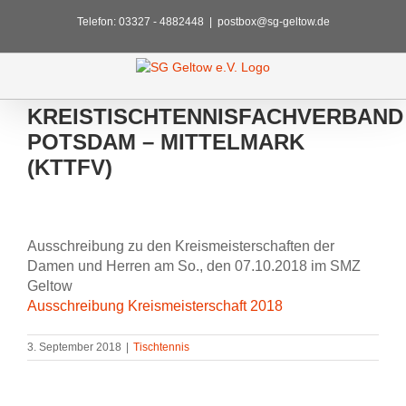
Zum
Telefon: 03327 - 4882448
|
postbox@sg-geltow.de
Inhalt
springen
KREISTISCHTENNISFACHVERBAND
POTSDAM – MITTELMARK
(KTTFV)
Zeige
grösseres
Ausschreibung zu den Kreismeisterschaften der
Bild
Damen und Herren am So., den 07.10.2018 im SMZ
Geltow
Ausschreibung Kreismeisterschaft 2018
3. September 2018
|
Tischtennis