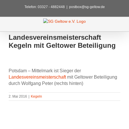
Zum
Telefon: 03327 - 4882448
|
postbox@sg-geltow.de
Inhalt
springen
Landesvereinsmeisterschaft
Kegeln mit Geltower Beteiligung
Zeige
grösseres
Potsdam – Mittelmark ist Sieger der
Bild
Landesvereinsmeisterschaft
mit Geltower Beteiligung
durch Wolfgang Peter (rechts hinten)
2. Mai 2016
|
Kegeln