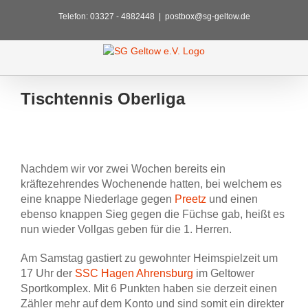
Zum
Telefon: 03327 - 4882448
|
postbox@sg-geltow.de
Inhalt
springen
Tischtennis Oberliga
Zeige
grösseres
Nachdem wir vor zwei Wochen bereits ein
Bild
kräftezehrendes Wochenende hatten, bei welchem es
eine knappe Niederlage gegen
Preetz
und einen
ebenso knappen Sieg gegen die Füchse gab, heißt es
nun wieder Vollgas geben für die 1. Herren.
Am Samstag gastiert zu gewohnter Heimspielzeit um
17 Uhr der
SSC Hagen Ahrensburg
im Geltower
Sportkomplex. Mit 6 Punkten haben sie derzeit einen
Zähler mehr auf dem Konto und sind somit ein direkter