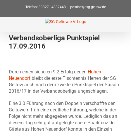
Zum
Telefon: 03327 - 4882448
|
postbox@sg-geltow.de
Inhalt
springen
Verbandsoberliga Punktspiel
17.09.2016
Zeige
grösseres
Durch einen sicheren 9:2 Erfolg gegen
Hohen
Bild
Neuendorf
bleibt die erste Tischtennis Herren der SG
Geltow auch nach dem zweiten Punktspiel der Saison
2016/17 in der Verbandsoberliga ungeschlagen.
Eine 3:0 Führung nach den Doppeln verschaffte den
Geltowern früh eine deutliche Führung, welche in der
Folge nicht mehr abgegeben wurde. Lediglich das an
diesem Tag sehr gut aufgelegte obere Paarkreuz der
Gäste aus Hohen Neuendorf konnte in den Einzeln