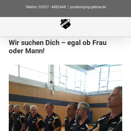
Zum
Telefon: 03327 - 4882448
|
postbox@sg-geltow.de
Inhalt
springen
Wir suchen Dich – egal ob Frau
oder Mann!
Zeige
grösseres
Bild