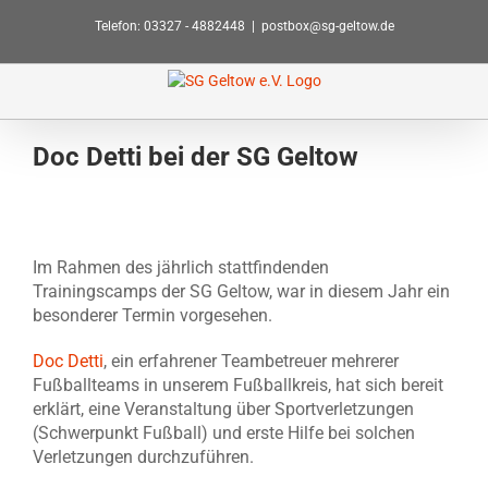
Zum
Telefon: 03327 - 4882448
|
postbox@sg-geltow.de
Inhalt
springen
Doc Detti bei der SG Geltow
Zeige
grösseres
Im Rahmen des jährlich stattfindenden
Bild
Trainingscamps der SG Geltow, war in diesem Jahr ein
besonderer Termin vorgesehen.
Doc Detti
, ein erfahrener Teambetreuer mehrerer
Fußballteams in unserem Fußballkreis, hat sich bereit
erklärt, eine Veranstaltung über Sportverletzungen
(Schwerpunkt Fußball) und erste Hilfe bei solchen
Verletzungen durchzuführen.